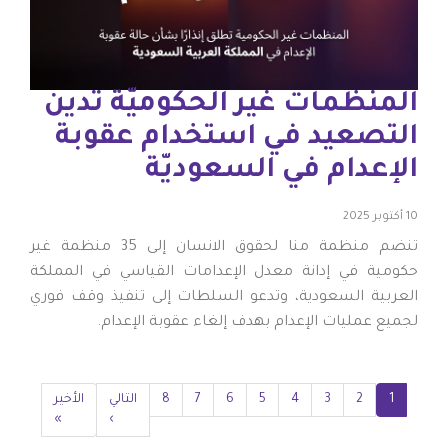
المنظمات غير الحكوميّة تدين
التصعيد في استخدام عقوبة
الإعدام في السعوديّة
10 أكتوبر 2025
تنضم منظمة منا لحقوق الانسان إلى 35 منظمة غير
حكومية في إدانة معدل الإعدامات القياسي في المملكة
العربية السعودية، وتدعو السلطات إلى تنفيذ وقف فوري
لجميع عمليات الإعدام بهدف إلغاء عقوبة الإعدام.
Pagination
1
2
Current
3
الصفحة
4
الصفحة
5
الصفحة
6
الصفحة
7
الصفحة
8
الصفحة
الصفحة
Next
التالي
Last
الأخير
page
»
page
›
page