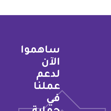
ساهموا
الآن
لدعم
عملنا
في