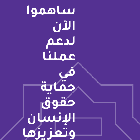
ساهموا
الآن
لدعم
عملنا
في
حماية
حقوق
الإنسان
وتعزيزها