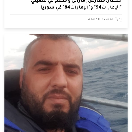
اعتقال معارض إماراتي و متهم في قضيتي
"الإمارات94" و"الإمارات84" في سوريا
إقرأ القضية الكاملة