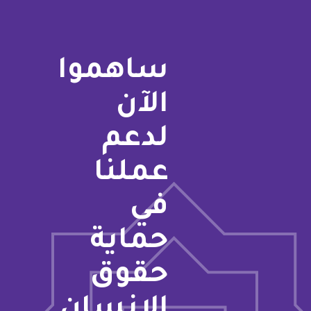
ساهموا
الآن
لدعم
عملنا
في
حماية
حقوق
الإنسان