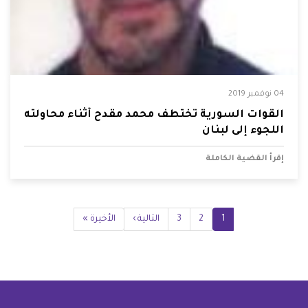
04 نوفمبر 2019
القوات السورية تختطف محمد مقدح أثناء محاولته
اللجوء إلى لبنان
إقرأ القضية الكاملة
Pagination
1
2
Current
3
الصفحة
الصفحة
Next
التالية ›
Last
الأخيرة »
page
page
page