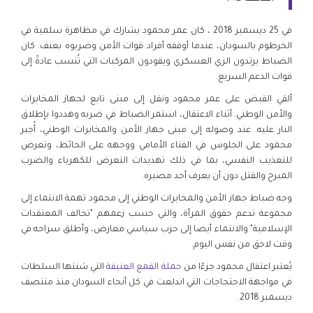
في 25 ديسمبر 2018 ، كان عمر محمود يشارك في مظاهرة سلمية في
الخرطوم بالسودان، عندما أوقفه أفراد قوات الأمن وضربوه بعنف. كان
الضباط يرتدون الزي العسكري ويقودون المركبات التي تُنسب عادةً إلى
قوات الدعم السريع.
ألقي القبض على عمر محمود ونقل إلى مبنى تابع لجهاز المخابرات
والأمن الوطني. أثناء الاعتقال، استمر الضباط في ضربه وهددوا بإطلاق
النار عليه. عند وصوله إلى مبنى جهاز الأمن والمخابرات الوطني، أُجبر
محمود على الجلوس في الفناء الأمامي ووجهه على الحائط، وتعرض
للتعذيب النفسي، بما في ذلك تهديدات التعرض للكهرباء والضرب
المبرح والقتل دون أن يعرف أحد مصيره.
وجه ضباط جهاز الأمن والمخابرات الوطني إلى محمود تهمة الانتماء إلى
مجموعة تدعم حقوق المرأة، والتي حسب زعمهم "تخالف المعتقدات
الإسلامية" والانتماء أيضا إلى حزب سياسي معارض، وأطلق سراحه في
وقت لاحق من نفس اليوم.
يُعتبر اعتقال محمود جزءًا من
حملة القمع العنيفة
التي شنتها السلطات
في مواجهة الاحتجاجات التي اندلعت في كل أنحاء السودان منذ منتصف
ديسمبر 2018.