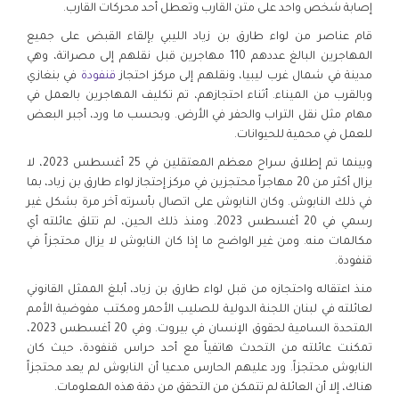
إصابة شخص واحد على متن القارب وتعطل أحد محركات القارب.
قام عناصر من لواء طارق بن زياد الليبي بإلقاء القبض على جميع
المهاجرين البالغ عددهم 110 مهاجرين قبل نقلهم إلى مصراتة، وهي
مدينة في شمال غرب ليبيا، ونقلهم إلى مركز احتجاز
قنفودة
في بنغازي
وبالقرب من الميناء. أثناء احتجازهم، تم تكليف المهاجرين بالعمل في
مهام مثل نقل التراب والحفر في الأرض. وبحسب ما ورد، أجبر البعض
للعمل في محمية للحيوانات.
وبينما تم إطلاق سراح معظم المعتقلين في 25 أغسطس 2023، لا
يزال أكثر من 20 مهاجراً محتجزين في مركز إحتجاز لواء طارق بن زياد، بما
في ذلك النابوش. وكان النابوش على اتصال بأسرته آخر مرة بشكل غير
رسمي في 20 أغسطس 2023. ومنذ ذلك الحين، لم تتلق عائلته أي
مكالمات منه. ومن غير الواضح ما إذا كان النابوش لا يزال محتجزاً في
قنفودة.
منذ اعتقاله واحتجازه من قبل لواء طارق بن زياد، أبلغ الممثل القانوني
لعائلته في لبنان اللجنة الدولية للصليب الأحمر ومكتب مفوضية الأمم
المتحدة السامية لحقوق الإنسان في بيروت. وفي 20 أغسطس 2023،
تمكنت عائلته من التحدث هاتفياً مع أحد حراس قنفودة، حيث كان
النابوش محتجزاً. ورد عليهم الحارس مدعيا أن النابوش لم يعد محتجزاً
هناك، إلا أن العائلة لم تتمكن من التحقق من دقة هذه المعلومات.