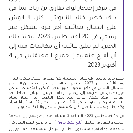
في مركز إحتجاز لواء طارق بن زياد، بما في
ذلك خضر خالد النابوش. كان النابوش
على اتصال بعائلته آخر مرة بشكل غير
رسمي في 20 أغسطس 2023. ومنذ ذلك
الحين، لم تتلق عائلته أي مكالمات منه إلى
أن أفرج عنه وعن جميع المعتقلين في 4
أكتوبر 2023.
خضر خالد النابوش هو لبناني الجنسية. كان يقيم في ببنين، شمالي لبنان.
وفي 10 أغسطس 2023، استقلّ أحد القاربين الذان انطلقا من الساحل
الشمالي اللبناني في عكار، محاولاً عبور البحر الأبيض المتوسط بشكل
غير نظامي في طريقه إلى إيطاليا. وقام الجيش اللبناني بإحباط أحد
القاربين، فيما تمكن القارب الذي يحمل النابوش من اجتياز المياه
الإقليمية. وكان القارب يحمل 110 مهاجرين، بينهم 37 طفلاً و14 امرأة
و59 رجلاً. وبحسب الناجين، فإن 37 منهم لبنانيون والبقية سوريون.
في 18 أغسطس 2023 الساعة 3 مساءً، عند وصولهم إلى منطقة
البحث والإنقاذ في مالطا،
أبلغ المهاجرون
أن قارباً يرفع العلم الليبي كان
يلاحقهم، وقام أفراد مسلحون بإطلاق النار على سفينتهم، مما أدى إلى