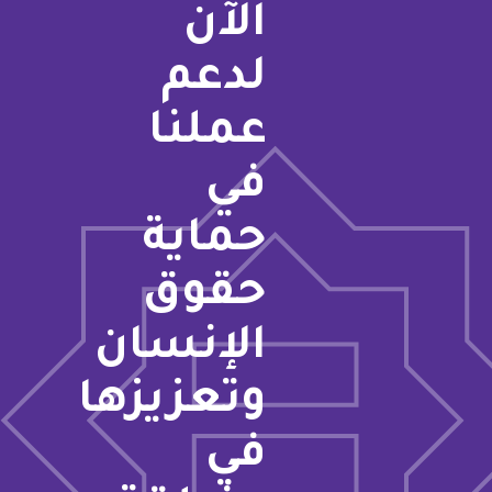
الآن
لدعم
عملنا
في
حماية
حقوق
الإنسان
وتعزيزها
في