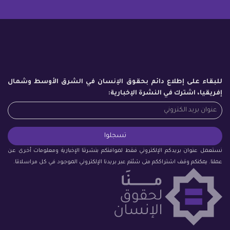
للبقاء على إطلاع دائم بحقوق الإنسان في الشرق الأوسط وشمال
إفريقيا، اشترك في النشرة الإخبارية:
نستعمل عنوان بريدكم الإلكتروني فقط لموافتكم بنشرتنا الإخبارية ومعلومات أخرى عن
عملنا. يمكنكم وقف اشتراككم متى شئتم عبر بريدنا الإلكتروني الموجود في كل مراسلاتنا.