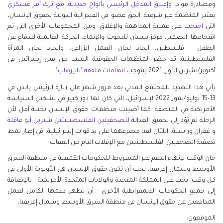
ومصادرة مواد،
وإغلاق
المدخل
الرئيسي
بألواح
حديدية
،
مع
ترك
أمر
عسكري
يعتبر المنظمة غير شرعية. الحق عضو في الفيدرالية الدولية لحقوق الإنسان،
التي
احتجت
على عملية المداهمة والإغلاق. ومن المجموعات الأخرى التي تم
اقتحامها: الضمير، مركز بيسان للبحوث والإنماء، الحركة العالمية للدفاع عن
الطفل - فلسطين، اتحاد لجان العمل الزراعي، واتحاد لجان المرأة
الفلسطينية. تم حظر المنظمات الحقوقية الست من قبل إسرائيل في
.
أكتوبر/تشرين الأول 2021 بموجب
اتهامات
ملفقة
"
يالإرهاب
"
يأتي هذا التهديد للمجتمع المدني بعد مرور شهر على زيارة الرئيس بايدن في
13-15 يوليو/تموز 2022 لإسرائيل، التي كان لها دور كبير في تشكيل السياسة
الأمريكية في المنطقة. كما أصيبت منظمات حقوق الإنسان بخيبة أمل لأن
الرحلة لم تؤد إلى تحقيق العدالة
للصحفيتين
الفلسطينيتين
شيرين
أبو
عاقلة
و غفران وراسنة، اللتان لقيا مصرعهما على يد قوات إسرائيلية، في إطار نمط
تصفية الصحفيين الفلسطينيين مع الإفلات التام من العقاب.
حان الوقت لإنهاء الدعم غير المشروط للحكومات القمعية في منطقة الشرق
الأوسط وشمال إفريقيا. يجب أن تكون حقوق الإنسان هي الأولوية الأولى في
كل وقت. يجب على المملكة المتحدة والولايات المتحدة الأمريكية - بالإضافة
إلى جميع الحكومات الديمقراطية الأخرى - أن تظهر دعمها الكامل لعمل
المدافعين عن حقوق الإنسان في منطقة الشرق الأوسط وشمال إفريقيا.
الموقعون: