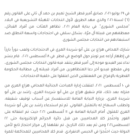
في ٢٩ يوليو ٢٠٢١، صادق أمير قطر الشيخ تميم بن حمد آل ثاني على القانون رقم
(٦) لسنة ٢٠٢١ والذي مهد الطريق لأول انتخابات للهيئة التشريعية في البلاد
"مجلس الشورى". في بداية العام ٢٠٢١، تظاهر المئات من أفراد القبائل،
معظمهم من قبيلة آل مرّة، بشكل سلمي في احتجاجات واسعة النطاق ضد
استبعادهم من انتخابات مجلس الشورى.
شارك المحامي هزاع بن علي أبو شريدة المري في الاحتجاجات ولعب دوراً بارزاً
في إظهار آراءه عبر تويتر حول الوضع في قطر. في ٨ أغسطس ٢٠٢١، قام بنشر
نداء عبر الفيديو موجه إلى أمير قطر ينتقد فيه قانون انتخابات مجلس الشورى،
وفي مقطع فيديو آخر دعا المتظاهرين من أفراد قبيلته إلى مطالبة الحكومة
القطرية بالإفراج عن المعتقلين الذين اعتقلوا على خلفية الاحتجاجات.
في ١٠ أغسطس ٢٠٢١، اعتقلت إدارة المباحث الجنائية المحامي هزاع المري من
منزله. بعد ذلك، قام شقيق هزاع بن علي أبو شريدة المري، راشد بن علي أبو
شريدة المري، بزيارة النيابة العامة للاستفسار عن أسباب توقيف شقيقه،
ولطلب السماح له بالتمثيل القانوني. ثم تم استدعاء راشد بن علي أبو شريدة
المري للمثول أمام النيابة العامة في ١١ أغسطس ٢٠٢١ حيث تم اعتقاله على
الفور. واحتُجز كلا المحاميين من قبل دائرة الجرائم الإلكترونية حتى ٢٢
اغسطس٢٠٢١ ومن ثم بعد ذلك التاريخ، تم نقلهما إلى مركز احتجاز تابع لأمن
الدولة حيث احتُجزا في الحبس الانفرادي. قدم كلا المحاميين للمحاكمة للمرة