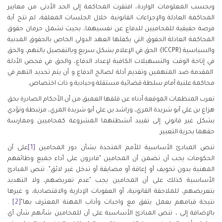
وبحسب المعلومات الواردة، افتقرت المحاكمة إلى الحد الأدنى من معايير
المحاكمة العادلة والإجراءات القانونية. خلال الجلسات المغلقة، لم تتح أية
فرصة حقيقية للمحاميين للدفاع عن نفسيهما، بحيث تشمل حرمان حقوق
المحاكمة العادلة الحقوق التي يكفلها العهد الدولي الخاص بالحقوق المدنية
والسياسية (ICCPR): الحق في الإعلام بشكل سريع وبالتفصيل بالتهم، والحق
في إتاحة الوقت والتسهيلات الكافية لإعداد الدفاع، والحق في فحص الأدلة
المقدمة ضد المتهمين وتقديم أدلة لصالح الدفاع و أن يتم تحديد التهم في
محاكمة علنية أمام سلطة قضائية مستقلة وحيادية و ذات اختصاص.
تعرب المنظمات الموقعة أدناه عن قلقها العميق من أن الأحكام الصادرة بحق
هزاع بن علي أبو شريدة المري، وراشد بن علي أبو شريدة المري، مرتبطة وتؤدي
بشكل غير قانوني إلى تقييد أنشطتهما المشروعة كمحاميين وممارسة
حقهما بحرية التعبير.
تنص المبادئ الأساسية للأمم المتحدة بشأن دور المحامين
[1]
على أن
الحكومات يجب أن تضمن أن المحامين "قادرون على أداء جميع وظائفهم
المهنية بدون تخويف أو إعاقة أو مضايقة أو تدخل غير لائق". تنص المبادئ
الأساسية كذلك على أن المحامين يجب "عدم تعريضهم، ولا التهديد
بتعريضهم، للملاحقة القانونية، أو العقوبات الإدارية والاقتصادية، و غيرها
نتيجة قيامهم بعمل يتفق مع واجبات وآداب المهنة المعترف بها"
[2]
.
بالإضافة إلى ، تنص المبادئ الأساسية على أن للمحامين شأنهم شأن أي