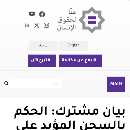
تجاوز
إلى
المحتوى
الرئيسي
English
عربية
الإبلاغ عن مخالفة
التبرع الآن
بحث
بحث
MAIN
Rechercher
بيان مشترك: الحكم
بالسجن المؤبد على