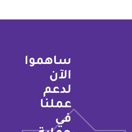
ساهموا
الآن
لدعم
عملنا
في