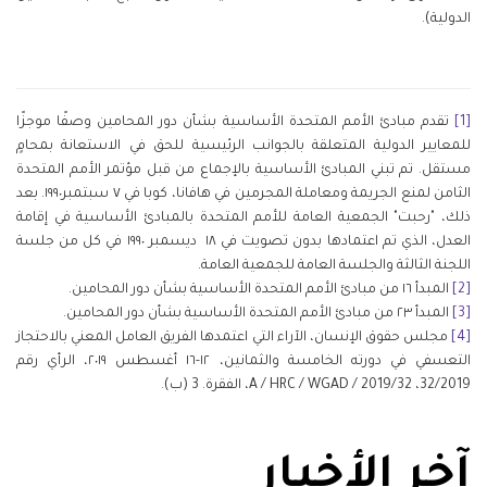
الدولية).
[1]
تقدم مبادئ الأمم المتحدة الأساسية بشأن دور المحامين وصفًا موجزًا
للمعايير الدولية المتعلقة بالجوانب الرئيسية للحق في الاستعانة بمحامٍ
مستقل. تم تبني المبادئ الأساسية بالإجماع من قبل مؤتمر الأمم المتحدة
الثامن لمنع الجريمة ومعاملة المجرمين في هافانا، كوبا في ٧ سبتمبر١٩٩٠. بعد
ذلك، "رحبت" الجمعية العامة للأمم المتحدة بالمبادئ الأساسية في إقامة
العدل، الذي تم اعتمادها بدون تصويت في ١٨ ديسمبر ١٩٩٠ في كل من جلسة
اللجنة الثالثة والجلسة العامة للجمعية العامة.
[2]
المبدأ ١٦ من مبادئ الأمم المتحدة الأساسية بشأن دور المحامين.
[3]
المبدأ ٢٣ من مبادئ الأمم المتحدة الأساسية بشأن دور المحامين.
[4]
مجلس حقوق الإنسان، الآراء التي اعتمدها الفريق العامل المعني بالاحتجاز
التعسفي في دورته الخامسة والثمانين، ١٢-١٦ أغسطس ٢٠١٩، الرأي رقم
32/2019، A / HRC / WGAD / 2019/32، الفقرة. 3 (ب)
.
آخر الأخبار