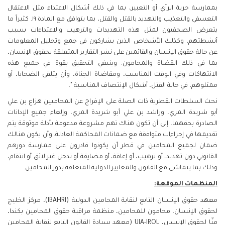
بممارسة حرية الرأي أو التعبير، بما في ذلك أشكال الاعتداء مثل الاعتقال
التعسفي والتعذيب والتهديد بالقتل والقتل، بما يتوافق مع المادة ١٩. كثيراً ما
يتعرض الصحفيون لمثل هذه التهديدات والترهيب والاعتداءات بسبب
أنشطتهم، وكذلك الأشخاص الذين يشاركون في جمع وتحليل المعلومات
عن حالة حقوق الإنسان والقائمين على نشر التقارير المتعلقة بحقوق الإنسان،
بما في ذلك القضاة والمحامون. وينبغي التحقيق بقوة في جميع هذه
الانتهاكات وفي الوقت المناسب، ومقاضاة الجناة، وأن يتلقى الضحايا، أو
ممثلوهم، في حالة القتل، أشكال الإنتصاف المناسبة ".
نحث السلطات القطرية ذات الصلة على الإفراج عن المحاميين هزاع بن علي
أبو شريدة المري، وراشد بن علي أبو شريدة المري، وإلغاء جميع الإدانات
الصادرة بحقهما، إلى أن تكون هناك تهم مشروعة مدعومة بأدلة موثوقة يتم
تقديمها في إجراءات متوافقة مع ضمانات المحاكمة العادلة. وأن يكون هنالك
ضمان لجميع المحامين في قطر أن يكونوا قادرون على ممارسة دورهم
القانوني دون تهديد، أو ترهيب، أو إعاقة، أو مضايقة أو تدخل غير لائق أو انتقام،
وذلك بما يتماشى مع القانون والمعايير الدولية المتعلقة بدور المحامين.
المنظمات الموقعة:
معهد حقوق الإنسان التابع لنقابة المحامين الدولية (IBAHRI)، مركز الخليج
لحقوق الإنسان، محامون للمحامين، منظمة مراقبة حقوق المحامين بكندا،
منّا لحقوق الإنسان، UIA-IROL (معهد سيادة القانون التابع لنقابة المحامين