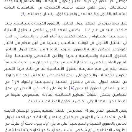
مواطن آخر، الحق في حرية التعبير وتكوين الرابطات والانضمام إليها وعقد
الاجتماعات. ويحق لهم، بصف خاصة، المشاركة في المناقشات العامة
المتعلقة بالقانون وإقامة العدل وتعزيز حقوق الإنسان وحمايتها.
[3]
قطر دولة طرف في العهد الدولي الخاص بالحقوق المدنية والسياسية، حيث
صادقت عليه في عام ٢٠١٨ . يضمن العهد الدولي الخاص بالحقوق المدنية
والسياسية المساواة والحماية المتساوية أمام القانون، بالإضافة إلى الحق
في التمثيل القانوني في الوقت المناسب وبسرية من قبل محام من اختيار
الموقوف، لضمان حماية الحقوق. تعترف المادة ٩ من العهد الدولي الخاص
بالحقوق المدنية والسياسية بالحرية والأمن الشخصي وتحميهما. وفقًا
للفريق العامل المعني بالاحتجاز التعسفي، يكون الحرمان من الحرية تعسفياً
عندما ينتج عن منع ممارسة الحقوق الأساسية بما في ذلك حرية التعبير
وتكوين الجمعيات والتجمع على النحو المنصوص عليها في المواد ١٩ و٢١و٢٢
من العهد الدولي الخاص بالحقوق المدنية والسياسية والمواد ١٩و٢٠ من
الإعلان العالمي لحقوق الإنسان.
[4]
علاوة على ذلك، فإن التدخل في عمل
المحامين يشكل إنتهاكاً لمعايير المحاكمة العادلة المنصوص عليها في
المادة ١٤ من العهد الدولي الخاص بالحقوق المدنية والسياسية.
ينص التعليق العام رقم ٣٤ الصادر عن اللجنة المعنية بحقوق الإنسان التابعة
للأمم المتحدة بشأن الحق في حرية الرأي والتعبير (المادة ١٩ من العهد الدولي
الخاص بالحقوق المدنية والسياسية) على ما يلي: "ولا يجوز، تحت أي ظرف من
الظروف، الاعتداء على أي شخص، بسبب ممارسة حريته أو حريتها بما يتعلق