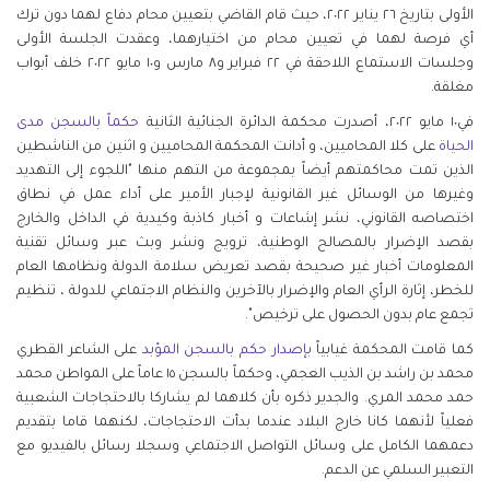
الأولى بتاريخ ٢٦ يناير ٢٠٢٢، حيث قام القاضي بتعيين محام دفاع لهما دون ترك
أي فرصة لهما في تعيين محام من اختيارهما، وعقدت الجلسة الأولى
وجلسات الاستماع اللاحقة في ٢٢ فبراير و٨ مارس و١٠ مايو ٢٠٢٢ خلف أبواب
مغلقة.
في١٠ مايو ٢٠٢٢، أصدرت محكمة الدائرة الجنائية الثانية
حكماً بالسجن مدى
الحياة
على كلا المحاميين، و أدانت المحكمة المحاميين و اثنين من الناشطين
الذين تمت محاكمتهم أيضاً بمجموعة من التهم منها "اللجوء إلى التهديد
وغيرها من الوسائل غير القانونية لإجبار الأمير على أداء عمل في نطاق
اختصاصه القانوني، نشر إشاعات و أخبار كاذبة وكيدية في الداخل والخارج
بقصد الإضرار بالمصالح الوطنية، ترويج ونشر وبث عبر وسائل تقنية
المعلومات أخبار غير صحيحة بقصد تعريض سلامة الدولة ونظامها العام
للخطر، إثارة الرأي العام والإضرار بالآخرين والنظام الاجتماعي للدولة ، تنظيم
تجمع عام بدون الحصول على ترخيص".
كما قامت المحكمة غيابياً
بإصدار حكم بالسجن المؤبد
على الشاعر القطري
محمد بن راشد بن الذيب العجمي، وحكماً بالسجن ١٥ عاماً على المواطن محمد
حمد محمد المري. والجدير ذكره بأن كلاهما لم يشاركا بالاحتجاجات الشعبية
فعلياً لأنهما كانا خارج البلاد عندما بدأت الاحتجاجات، لكنهما قاما بتقديم
دعمهما الكامل على وسائل التواصل الاجتماعي وسجلا رسائل بالفيديو مع
التعبير السلمي عن الدعم.